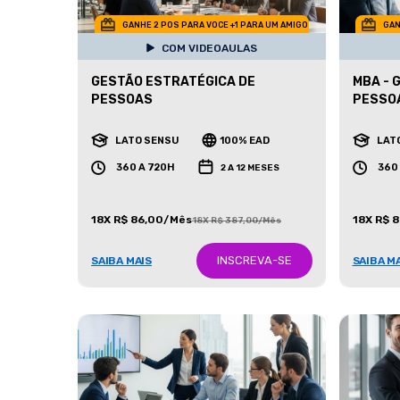
GANHE 2 POS PARA VOCE +1 PARA UM AMIGO
GAN
COM VIDEOAULAS
GESTÃO ESTRATÉGICA DE
MBA - 
PESSOAS
PESSO
LATO SENSU
100% EAD
LAT
360 A 720H
360
2 A 12 MESES
18X R$ 86,00/Mês
18X R$ 
18X R$ 387,00/Mês
INSCREVA-SE
SAIBA MAIS
SAIBA M