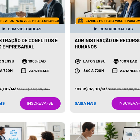
HE 2 POS PARA VOCE +1 PARA UM AMIGO
GANHE 2 POS PARA VOCE +1 PARA U
COM VIDEOAULAS
COM VIDEOAULAS
STRAÇÃO DE CONFLITOS E
ADMINISTRAÇÃO DE RECURS
O EMPRESARIAL
HUMANOS
O SENSU
100% EAD
LATO SENSU
100% EAD
 A 720H
360 A 720H
2 A 12 MESES
2 A 12 MESE
86,00/Mês
18X R$ 86,00/Mês
18X R$ 387,00/Mês
18X R$ 387,00/Mê
INSCREVA-SE
INSCREVA
AIS
SAIBA MAIS