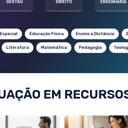
GESTÃO
DIREITO
ENGENHARIA
Especial
Educação Física
Ensino a Distância
Literatura
Matemática
Pedagogia
Teolog
UAÇÃO EM RECURSO