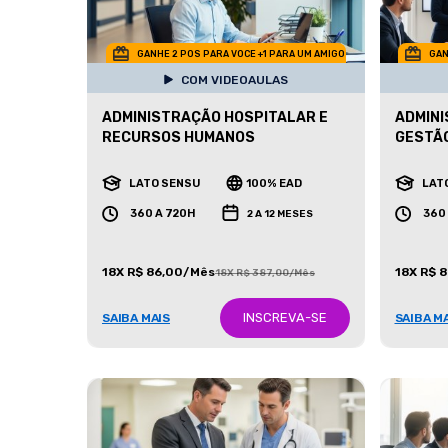
GANHE 2 POS PARA VOCE +1 PARA UM AMIGO
GAN
COM VIDEOAULAS
ADMINISTRAÇÃO HOSPITALAR E
ADMINI
RECURSOS HUMANOS
GESTÃ
LATO SENSU
100% EAD
LAT
360 A 720H
360
2 A 12 MESES
18X R$ 86,00/Mês
18X R$ 
18X R$ 387,00/Mês
INSCREVA-SE
SAIBA MAIS
SAIBA M