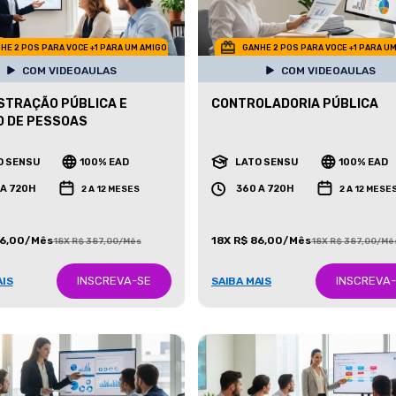
HE 2 POS PARA VOCE +1 PARA UM AMIGO
GANHE 2 POS PARA VOCE +1 PARA U
COM VIDEOAULAS
COM VIDEOAULAS
STRAÇÃO PÚBLICA E
CONTROLADORIA PÚBLICA
O DE PESSOAS
O SENSU
100% EAD
LATO SENSU
100% EAD
 A 720H
360 A 720H
2 A 12 MESES
2 A 12 MESE
86,00/Mês
18X R$ 86,00/Mês
18X R$ 387,00/Mês
18X R$ 387,00/Mê
INSCREVA-SE
INSCREVA
AIS
SAIBA MAIS