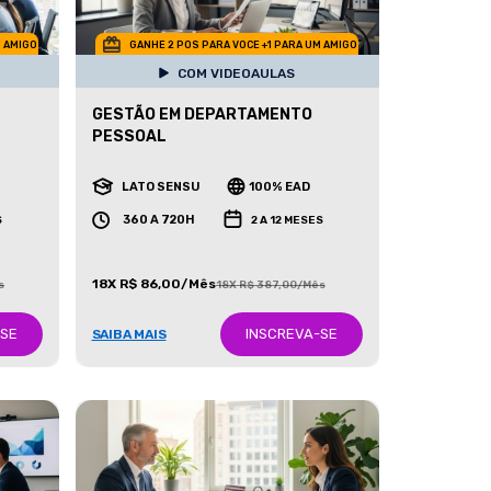
M AMIGO
GANHE 2 POS PARA VOCE +1 PARA UM AMIGO
COM VIDEOAULAS
GESTÃO EM DEPARTAMENTO
PESSOAL
LATO SENSU
100% EAD
360 A 720H
S
2 A 12 MESES
18X R$ 86,00/Mês
s
18X R$ 387,00/Mês
-SE
INSCREVA-SE
SAIBA MAIS