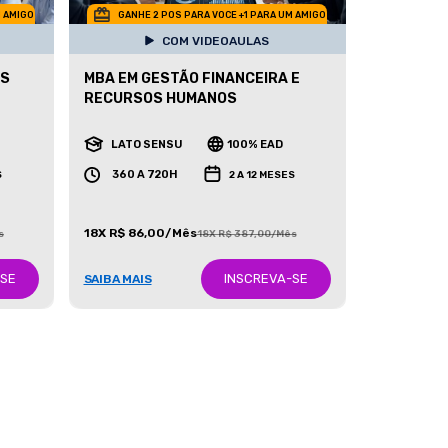
M AMIGO
GANHE 2 POS PARA VOCE +1 PARA UM AMIGO
COM VIDEOAULAS
OS
MBA EM GESTÃO FINANCEIRA E
RECURSOS HUMANOS
LATO SENSU
100% EAD
360 A 720H
S
2 A 12 MESES
18X R$ 86,00/Mês
s
18X R$ 387,00/Mês
-SE
INSCREVA-SE
SAIBA MAIS