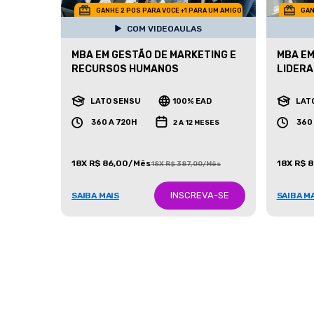
GANHE 2 POS PARA VOCE +1 PARA UM AMIGO
GAN
COM VIDEOAULAS
MBA EM GESTÃO DE MARKETING E
MBA EM
RECURSOS HUMANOS
LIDER
LATO SENSU
100% EAD
LAT
360 A 720H
360
2 A 12 MESES
18X R$ 86,00/Mês
18X R$ 
18X R$ 387,00/Mês
INSCREVA-SE
SAIBA MAIS
SAIBA M