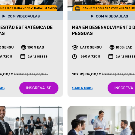
HE 2 POS PARA VOCE +1 PARA UM AMIGO
GANHE 2 POS PARA VOCE +1 PARA U
COM VIDEOAULAS
COM VIDEOAULAS
GESTÃO ESTRATÉGICA DE
MBA EM DESENVOLVIMENTO 
AS
PESSOAS
O SENSU
100% EAD
LATO SENSU
100% EAD
 A 720H
360 A 720H
2 A 12 MESES
2 A 12 MESE
86,00/Mês
18X R$ 86,00/Mês
18X R$ 387,00/Mês
18X R$ 387,00/Mê
INSCREVA-SE
INSCREVA
AIS
SAIBA MAIS