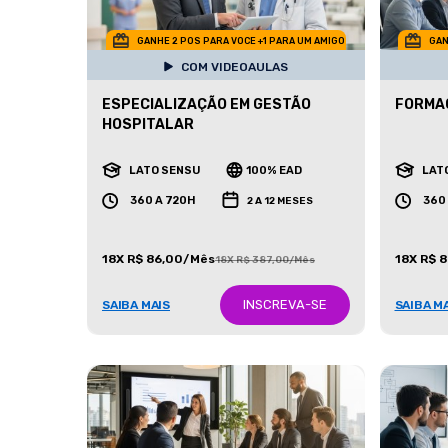
GANHE 2 POS PARA VOCE +1 PARA UM AMIGO
GAN
COM VIDEOAULAS
ESPECIALIZAÇÃO EM GESTÃO
FORMA
HOSPITALAR
LATO SENSU
100% EAD
LAT
360 A 720H
360
2 A 12 MESES
18X R$ 86,00/Mês
18X R$ 
18X R$ 387,00/Mês
INSCREVA-SE
SAIBA MAIS
SAIBA M