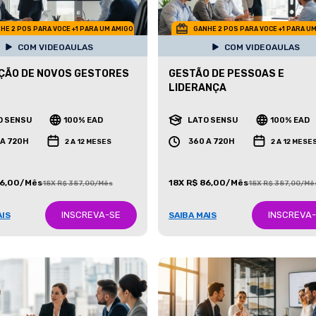
HE 2 POS PARA VOCE +1 PARA UM AMIGO
GANHE 2 POS PARA VOCE +1 PARA U
COM VIDEOAULAS
COM VIDEOAULAS
ÇÃO DE NOVOS GESTORES
GESTÃO DE PESSOAS E
LIDERANÇA
O SENSU
100% EAD
LATO SENSU
100% EAD
 A 720H
360 A 720H
2 A 12 MESES
2 A 12 MESE
86,00/Mês
18X R$ 86,00/Mês
18X R$ 387,00/Mês
18X R$ 387,00/Mê
INSCREVA-SE
INSCREVA
AIS
SAIBA MAIS