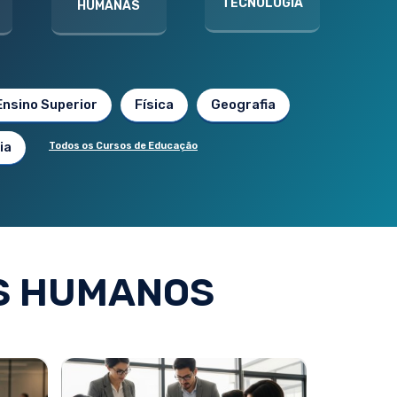
TECNOLOGIA
HUMANAS
Ensino Superior
Física
Geografia
ia
Todos os Cursos de Educação
S HUMANOS