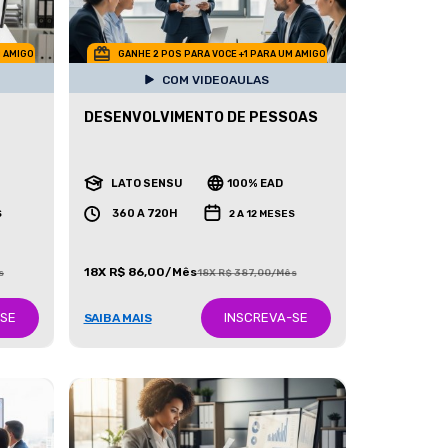
M AMIGO
GANHE 2 POS PARA VOCE +1 PARA UM AMIGO
COM VIDEOAULAS
DESENVOLVIMENTO DE PESSOAS
LATO SENSU
100% EAD
360 A 720H
S
2 A 12 MESES
18X R$ 86,00/Mês
s
18X R$ 387,00/Mês
-SE
INSCREVA-SE
SAIBA MAIS