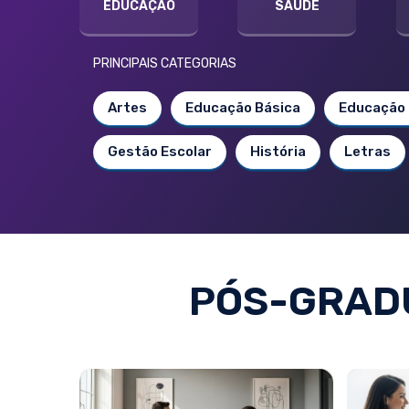
EDUCAÇÃO
SAÚDE
PRINCIPAIS CATEGORIAS
Artes
Educação Básica
Educação 
Gestão Escolar
História
Letras
PÓS-GRAD