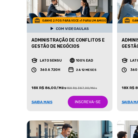
GANHE 2 POS PARA VOCE +1 PARA UM AMIGO
GAN
COM VIDEOAULAS
ADMINISTRAÇÃO DE CONFLITOS E
ADMINI
GESTÃO DE NEGÓCIOS
GESTÃ
LATO SENSU
100% EAD
LAT
360 A 720H
360
2 A 12 MESES
18X R$ 86,00/Mês
18X R$ 
18X R$ 387,00/Mês
INSCREVA-SE
SAIBA MAIS
SAIBA M