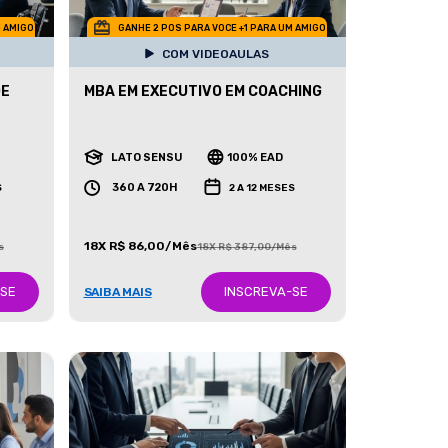
M AMIGO
GANHE 2 POS PARA VOCE +1 PARA UM AMIGO
COM VIDEOAULAS
DE
MBA EM EXECUTIVO EM COACHING
LATO SENSU
100% EAD
360 A 720H
S
2 A 12 MESES
18X R$ 86,00/Mês
s
18X R$ 387,00/Mês
-SE
INSCREVA-SE
SAIBA MAIS