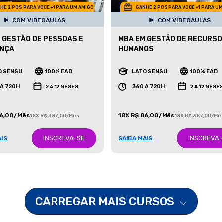
HE 2 POS PARA VOCE +1 PARA UM AMIGO
GANHE 2 POS PARA VOCE +1 PARA U
COM VIDEOAULAS
COM VIDEOAULAS
 GESTÃO DE PESSOAS E
MBA EM GESTÃO DE RECURS
ANÇA
HUMANOS
O SENSU
100% EAD
LATO SENSU
100% EAD
 A 720H
360 A 720H
2 A 12 MESES
2 A 12 MESE
86,00/Mês
18X R$ 86,00/Mês
18X R$ 387,00/Mês
18X R$ 387,00/Mê
INSCREVA-SE
INSCREVA
AIS
SAIBA MAIS
CARREGAR MAIS CURSOS