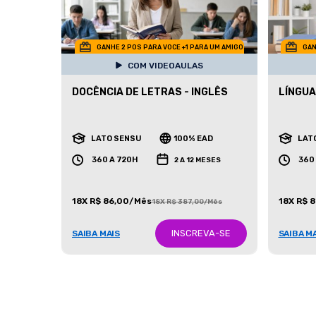
GANHE 2 POS PARA VOCE +1 PARA UM AMIGO
GAN
COM VIDEOAULAS
DOCÊNCIA DE LETRAS - INGLÊS
LÍNGUA
LATO SENSU
100% EAD
LAT
360 A 720H
360
2 A 12 MESES
18X R$ 86,00/Mês
18X R$ 
18X R$ 387,00/Mês
INSCREVA-SE
SAIBA MAIS
SAIBA M