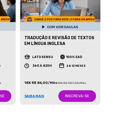
M AMIGO
GANHE 2 POS PARA VOCE +1 PARA UM AMIGO
COM VIDEOAULAS
TRADUÇÃO E REVISÃO DE TEXTOS
EM LÍNGUA INGLESA
LATO SENSU
100% EAD
360 A 420H
S
2 A 12 MESES
18X R$ 86,00/Mês
s
18X R$ 387,00/Mês
-SE
INSCREVA-SE
SAIBA MAIS