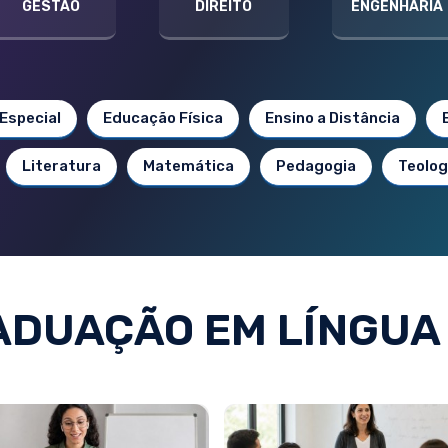
GESTÃO
DIREITO
ENGENHARIA
Especial
Educação Física
Ensino a Distância
Literatura
Matemática
Pedagogia
Teolog
DUAÇÃO EM LÍNGUA