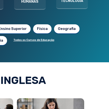
TECNOLOGIA
HUMANAS
Ensino Superior
Física
Geografia
ia
Todos os Cursos de Educação
 INGLESA