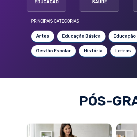
EDUCAÇÃO
SAÚDE
PRINCIPAIS CATEGORIAS
Artes
Educação Básica
Educação 
Gestão Escolar
História
Letras
PÓS-GRA