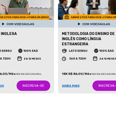
HE 2 POS PARA VOCE +1 PARA UM AMIGO
GANHE 2 POS PARA VOCE +1 PARA U
COM VIDEOAULAS
COM VIDEOAULAS
 INGLESA
METODOLOGIA DO ENSINO DE
INGLÊS COMO LÍNGUA
ESTRANGEIRA
O SENSU
100% EAD
LATO SENSU
100% EAD
 A 720H
360 A 720H
2 A 12 MESES
2 A 12 MESE
86,00/Mês
18X R$ 86,00/Mês
18X R$ 387,00/Mês
18X R$ 387,00/Mê
INSCREVA-SE
INSCREVA
AIS
SAIBA MAIS