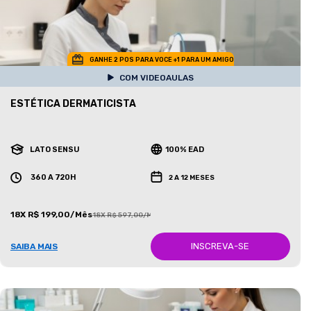
GANHE 2 POS PARA VOCE +1 PARA UM AMIGO
COM VIDEOAULAS
ESTÉTICA DERMATICISTA
LATO SENSU
100% EAD
360 A 720H
2 A 12 MESES
18X R$ 199,00/Mês
18X R$ 597,00/Mês
INSCREVA-SE
SAIBA MAIS