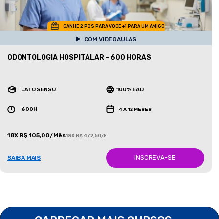
GANHE 2 POS PARA VOCE +1 PARA UM AMIGO
COM VIDEOAULAS
ODONTOLOGIA HOSPITALAR - 600 HORAS
LATO SENSU
100% EAD
600H
4 A 12 MESES
18X R$ 105,00/Mês
18X R$ 472,50/Mês
INSCREVA-SE
SAIBA MAIS