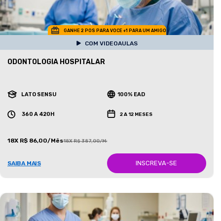
GANHE 2 POS PARA VOCE +1 PARA UM AMIGO
COM VIDEOAULAS
ODONTOLOGIA HOSPITALAR
LATO SENSU
100% EAD
360 A 420H
2 A 12 MESES
18X R$ 86,00/Mês
18X R$ 387,00/Mês
INSCREVA-SE
SAIBA MAIS