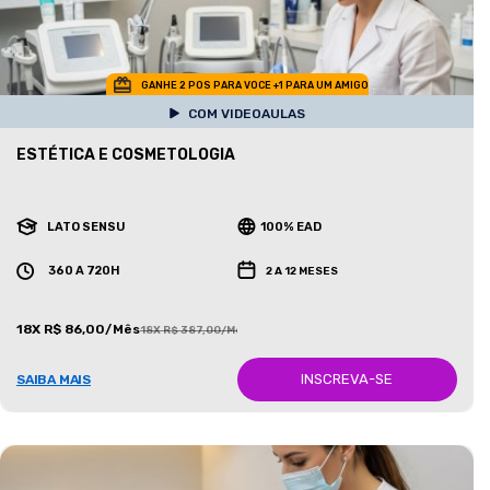
GANHE 2 POS PARA VOCE +1 PARA UM AMIGO
COM VIDEOAULAS
ESTÉTICA E COSMETOLOGIA
LATO SENSU
100% EAD
360 A 720H
2 A 12 MESES
18X R$ 86,00/Mês
18X R$ 387,00/Mês
INSCREVA-SE
SAIBA MAIS