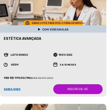
GANHE 2 POS PARA VOCE +1 PARA UM AMIGO
COM VIDEOAULAS
ESTÉTICA AVANÇADA
LATO SENSU
100% EAD
420H
3 A 12 MESES
18X R$ 199,00/Mês
18X R$ 597,00/Mês
INSCREVA-SE
SAIBA MAIS