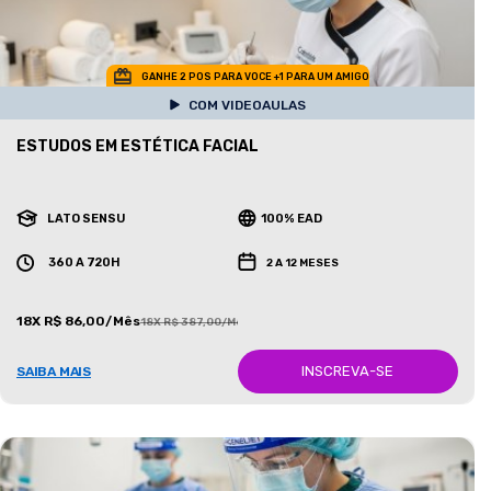
GANHE 2 POS PARA VOCE +1 PARA UM AMIGO
COM VIDEOAULAS
ESTUDOS EM ESTÉTICA FACIAL
LATO SENSU
100% EAD
360 A 720H
2 A 12 MESES
18X R$ 86,00/Mês
18X R$ 387,00/Mês
INSCREVA-SE
SAIBA MAIS