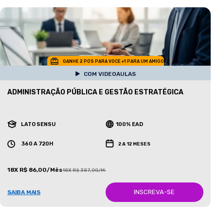
GANHE 2 POS PARA VOCE +1 PARA UM AMIGO
COM VIDEOAULAS
ADMINISTRAÇÃO PÚBLICA E GESTÃO ESTRATÉGICA
LATO SENSU
100% EAD
360 A 720H
2 A 12 MESES
18X R$ 86,00/Mês
18X R$ 387,00/Mês
INSCREVA-SE
SAIBA MAIS