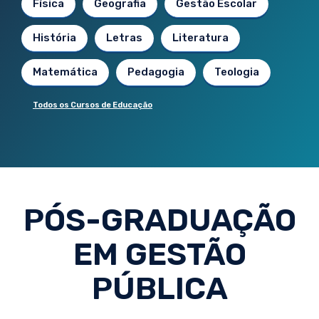
Física
Geografia
Gestão Escolar
História
Letras
Literatura
Matemática
Pedagogia
Teologia
Todos os Cursos de Educação
PÓS-GRADUAÇÃO
EM GESTÃO
PÚBLICA