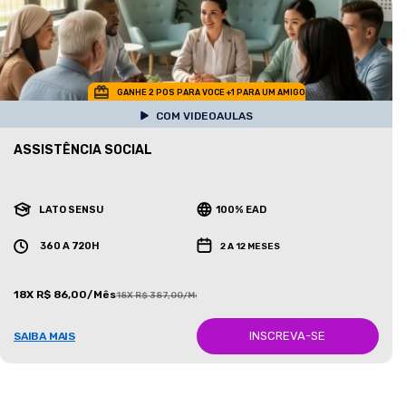
GANHE 2 POS PARA VOCE +1 PARA UM AMIGO
COM VIDEOAULAS
ASSISTÊNCIA SOCIAL
LATO SENSU
100% EAD
360 A 720H
2 A 12 MESES
18X R$ 86,00/Mês
18X R$ 387,00/Mês
INSCREVA-SE
SAIBA MAIS