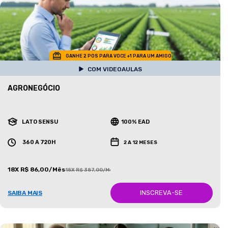
GANHE 2 POS PARA VOCE +1 PARA UM AMIGO
COM VIDEOAULAS
AGRONEGÓCIO
LATO SENSU
100% EAD
360 A 720H
2 A 12 MESES
18X R$ 86,00/Mês
18X R$ 387,00/Mês
INSCREVA-SE
SAIBA MAIS