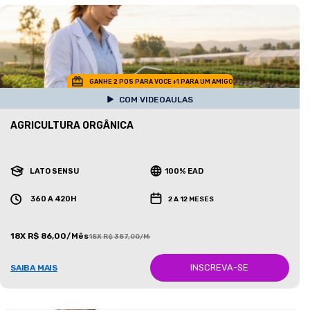
GANHE 2 POS PARA VOCE +1 PARA UM AMIGO
COM VIDEOAULAS
AGRICULTURA ORGÂNICA
LATO SENSU
100% EAD
360 A 420H
2 A 12 MESES
18X R$ 86,00/Mês
18X R$ 387,00/Mês
INSCREVA-SE
SAIBA MAIS