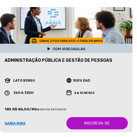
GANHE 2 POS PARA VOCE +1 PARA UM AMIGO
COM VIDEOAULAS
ADMINISTRAÇÃO PÚBLICA E GESTÃO DE PESSOAS
LATO SENSU
100% EAD
360 A 720H
2 A 12 MESES
18X R$ 86,00/Mês
18X R$ 387,00/Mês
INSCREVA-SE
SAIBA MAIS