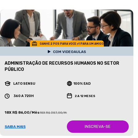
GANHE 2 POS PARA VOCE +1 PARA UM AMIGO
COM VIDEOAULAS
ADMINISTRAÇÃO DE RECURSOS HUMANOS NO SETOR
PÚBLICO
LATO SENSU
100% EAD
360 A 720H
2 A 12 MESES
18X R$ 86,00/Mês
18X R$ 387,00/Mês
INSCREVA-SE
SAIBA MAIS